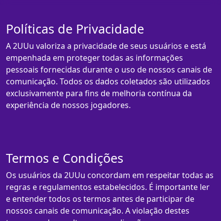
Políticas de Privacidade
A 2UUu valoriza a privacidade de seus usuários e está
empenhada em proteger todas as informações
pessoais fornecidas durante o uso de nossos canais de
comunicação. Todos os dados coletados são utilizados
exclusivamente para fins de melhoria contínua da
experiência de nossos jogadores.
Termos e Condições
Os usuários da 2UUu concordam em respeitar todas as
regras e regulamentos estabelecidos. É importante ler
e entender todos os termos antes de participar de
nossos canais de comunicação. A violação destes