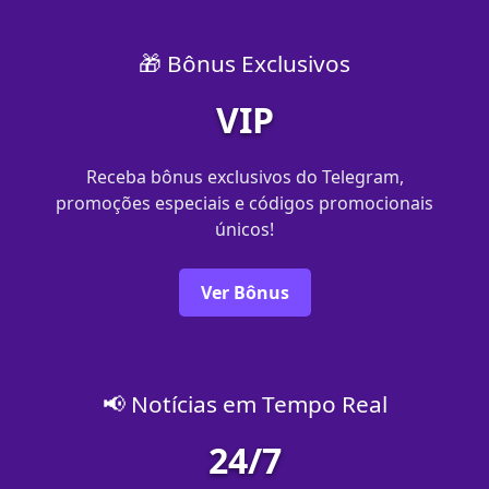
🎁 Bônus Exclusivos
VIP
Receba bônus exclusivos do Telegram,
promoções especiais e códigos promocionais
únicos!
Ver Bônus
📢 Notícias em Tempo Real
24/7