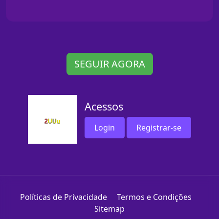
SEGUIR AGORA
Acessos
Login
Registrar-se
Políticas de Privacidade
Termos e Condições
Sitemap