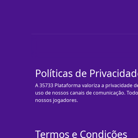
Políticas de Privacida
A 35733 Plataforma valoriza a privacidade 
uso de nossos canais de comunicação. Todos
nossos jogadores.
Termos e Condições