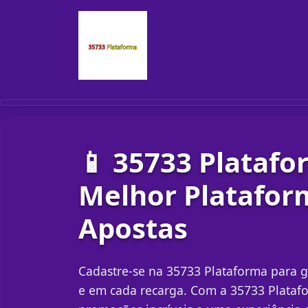
📱 35733 Platafo
Melhor Platafor
Apostas
Cadastre-se na 35733 Plataforma para 
e em cada recarga. Com a 35733 Plataf