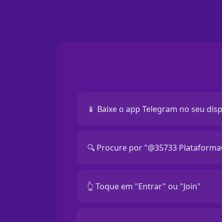
📱 Baixe o app Telegram no seu disp
🔍 Procure por "@35733 PlataformaO
👆 Toque em "Entrar" ou "Join"