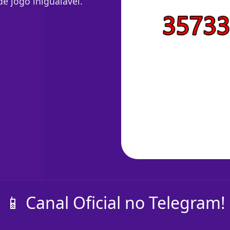
e jogo inigualável.
📱 Canal Oficial no Telegram!