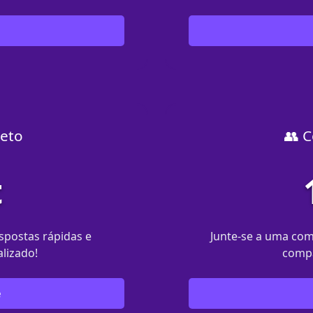
reto
👥 
t
espostas rápidas e
Junte-se a uma com
lizado!
compa
e