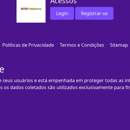
Acessos
Login
Registrar-se
Políticas de Privacidade
Termos e Condições
Sitemap
de
de seus usuários e está empenhada em proteger todas as i
 os dados coletados são utilizados exclusivamente para fi