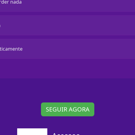
erder nada
a
aticamente
SEGUIR AGORA