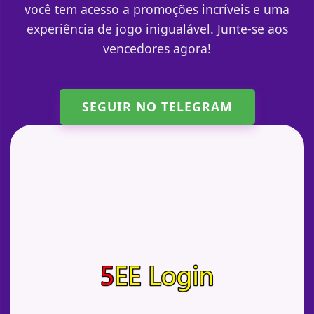
você tem acesso a promoções incríveis e uma
experiência de jogo inigualável. Junte-se aos
vencedores agora!
SEGUIR NO TELEGRAM