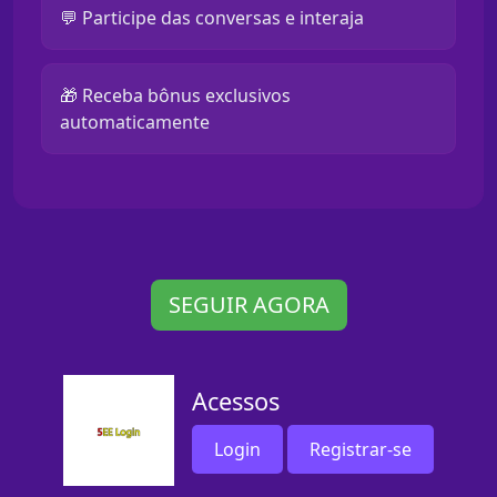
💬 Participe das conversas e interaja
🎁 Receba bônus exclusivos
automaticamente
SEGUIR AGORA
Acessos
Login
Registrar-se