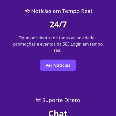
📢 Notícias em Tempo Real
24/7
Fique por dentro de todas as novidades,
promoções e eventos da 5EE Login em tempo
real!
Ver Notícias
💬 Suporte Direto
Chat