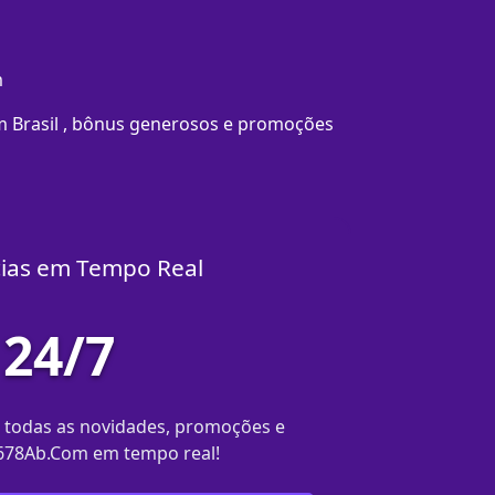
m
m Brasil , bônus generosos e promoções
cias em Tempo Real
24/7
e todas as novidades, promoções e
678Ab.Com em tempo real!