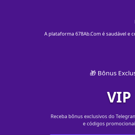
A plataforma 678Ab.Com é saudável e c
🎁 Bônus Exclu
VIP
Receba bônus exclusivos do Telegra
e códigos promocionai