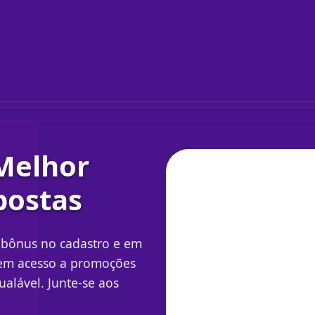
Melhor
postas
 bônus no cadastro e em
tem acesso a promoções
ualável. Junte-se aos