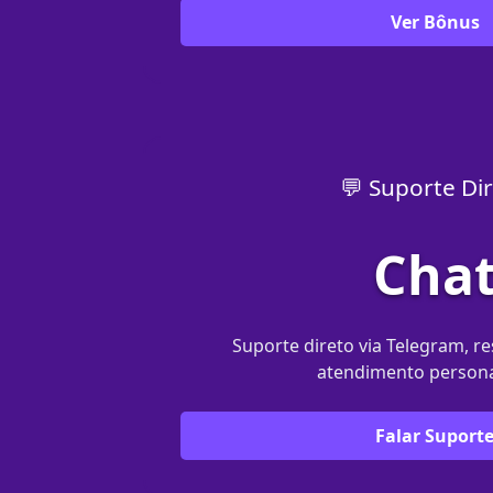
Ver Bônus
💬 Suporte Di
Cha
Suporte direto via Telegram, r
atendimento persona
Falar Suport