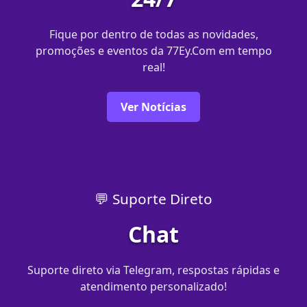
Fique por dentro de todas as novidades,
promoções e eventos da 77Ey.Com em tempo
real!
Ver Notícias
💬 Suporte Direto
Chat
Suporte direto via Telegram, respostas rápidas e
atendimento personalizado!