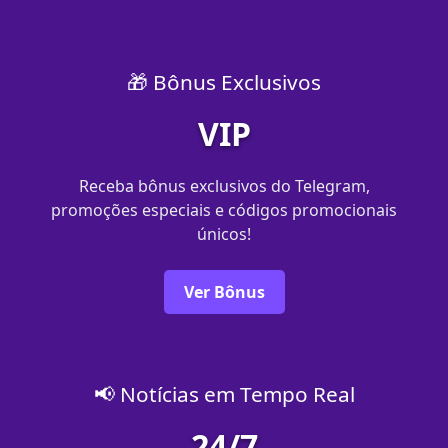
🎁 Bônus Exclusivos
VIP
Receba bônus exclusivos do Telegram,
promoções especiais e códigos promocionais
únicos!
Ver Bônus
📢 Notícias em Tempo Real
24/7